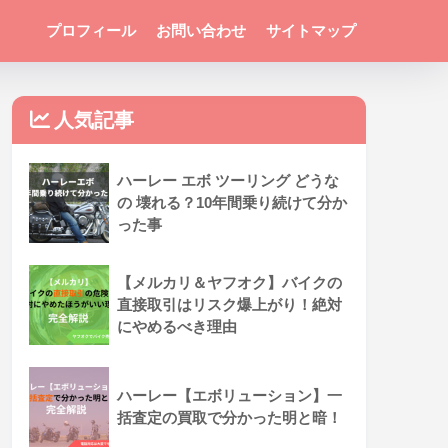
プロフィール
お問い合わせ
サイトマップ
人気記事
ハーレー エボ ツーリング どうな
の 壊れる？10年間乗り続けて分か
った事
【メルカリ＆ヤフオク】バイクの
直接取引はリスク爆上がり！絶対
にやめるべき理由
ハーレー【エボリューション】一
括査定の買取で分かった明と暗！